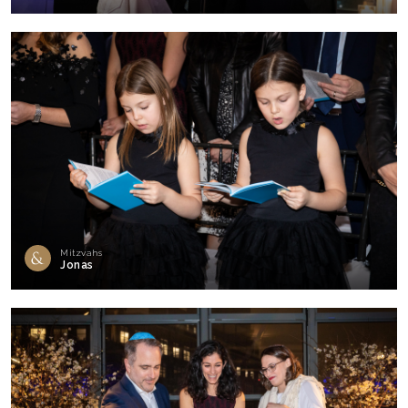
Mitzvahs
Jonas