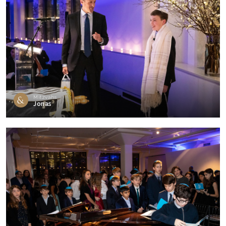
Mitzvahs
Jonas