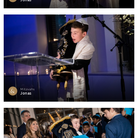
Jonas
Mitzvahs
Jonas