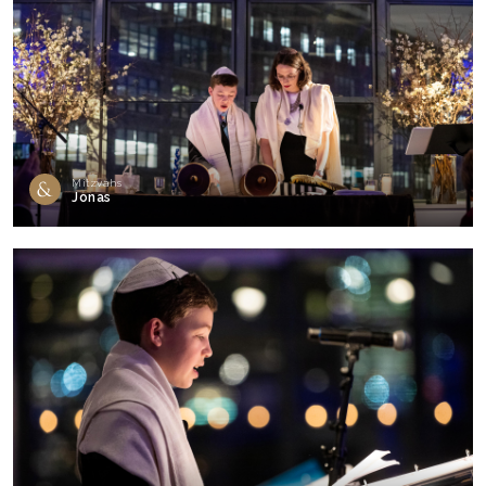
Mitzvahs
Jonas