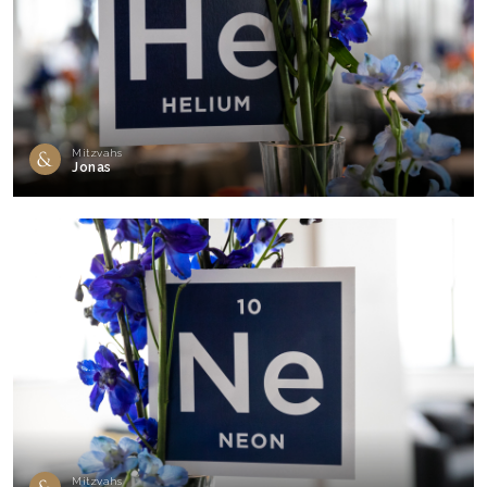
Mitzvahs
Jonas
Mitzvahs