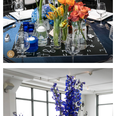
Mitzvahs
Jonas