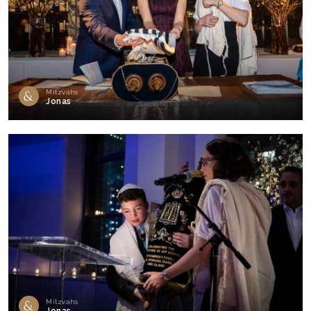
Mitzvahs
Jonas
Mitzvahs