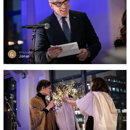
Mitzvahs
Jonas