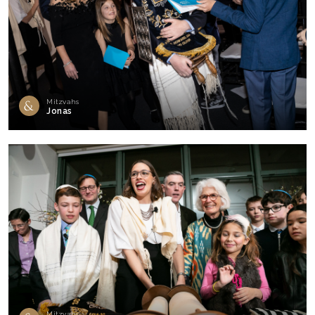
Mitzvahs
Jonas
Mitzvahs