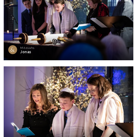
Mitzvahs
Jonas