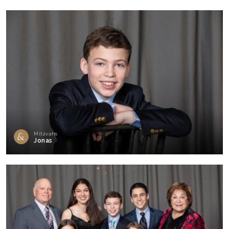
Mitzvahs
Jonas