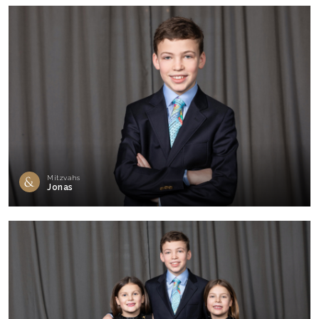
Mitzvahs
Jonas