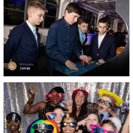
Mitzvahs
Jonas