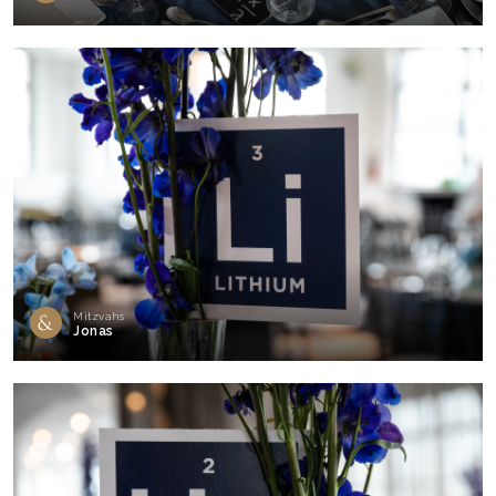
Mitzvahs
Jonas