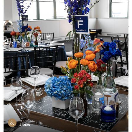
Mitzvahs
Jonas