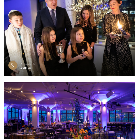
Mitzvahs
Jonas