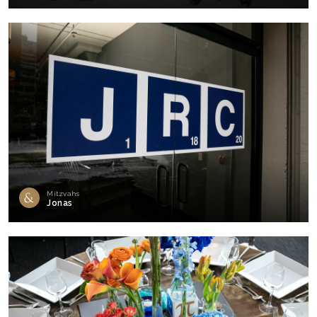
Mitzvahs
Jonas