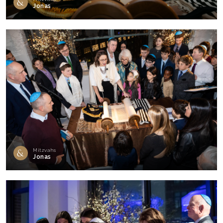
Jonas
Mitzvahs
Jonas