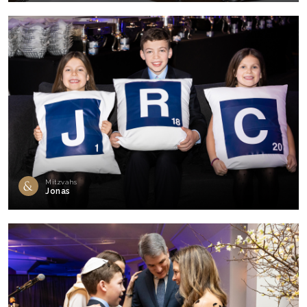
Mitzvahs
Jonas